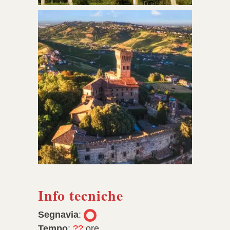
Info tecniche
Segnavia
:
Tempo
:
??
ore