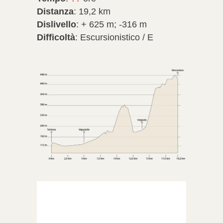
Distanza
: 19,2 km
Dislivello
: + 625 m; -316 m
Difficoltà
: Escursionistico / E
Terre dei Malaspina
°C