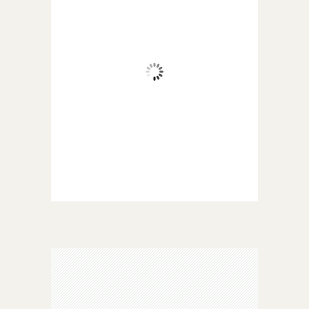
19
Cielo Sereno
Wind Gust:
3 mph
Clouds:
0%
Visibility:
10 km
Sunrise:
6:19 am
Sunset:
8:38 pm
90 %
1016 mb
4 mph
Weather from OpenWeatherMap