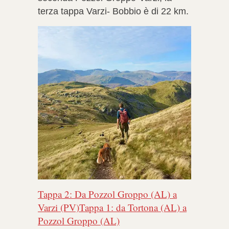
terza tappa Varzi- Bobbio è di 22 km.
Tappa 2: Da Pozzol Groppo (AL) a
Varzi (PV)Tappa 1: da Tortona (AL) a
Pozzol Groppo (AL)